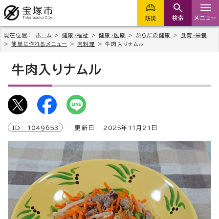
検索
メニュー
防災
現在位置：
ホーム
>
健康・福祉
>
健康・医療
>
からだの健康
>
食育・栄養
>
簡単に作れるメニュー
>
肉料理
> 牛肉入りナムル
牛肉入りナムル
ID
1049653
更新日
2025
年
11
月
21
日