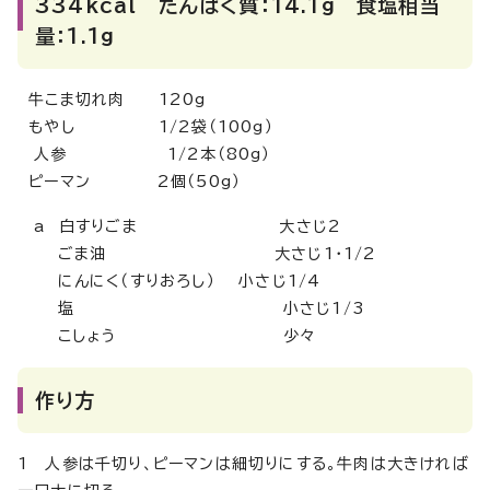
334kcal たんぱく質：14.1g 食塩相当
量：1.1g
牛こま切れ肉 120g
もやし 1/2袋（100g）
人参 1/2本（80g）
ピーマン 2個（50g）
a 白すりごま 大さじ2
ごま油 大さじ1・1/2
にんにく（すりおろし） 小さじ1/4
塩 小さじ1/3
こしょう 少々
作り方
1 人参は千切り、ピーマンは細切りにする。牛肉は大きければ