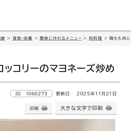
健康
>
食育・栄養
>
簡単に作れるメニュー
>
肉料理
> 鶏もも肉と
ロッコリーのマヨネーズ炒め
ID
1060273
更新日
2025
年
11
月
21
日
大きな文字で印刷
印刷