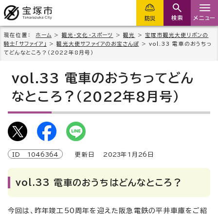
検索
メニュー
防災
現在位置：
ホーム
>
観光・文化・スポーツ
>
観光
>
宝塚市観光大使リボンの
騎士「サファイア」
>
観光大使サファイアのお宝さんぽ
> vol.33 電車のおうちっ
てどんなところ？（2022年8月号）
vol.33 電車のおうちってどん
なところ？（2022年8月号）
ID
1046364
更新日
2023
年1月
26
日
vol.33 電車のおうちはどんなところ？
今回は、昨年竣工50周年を迎えた阪急電鉄の平井車庫をご紹