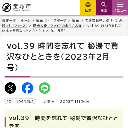
検索
メニュー
防災
現在位置：
ホーム
>
観光・文化・スポーツ
>
観光
>
宝塚市観光大使リボンの
騎士「サファイア」
>
観光大使サファイアのお宝さんぽ
> vol.39 時間を忘れて
秘湯で贅沢なひとときを（2023年2月号）
vol.39 時間を忘れて 秘湯で贅
沢なひとときを（2023年2月
号）
ID
1049363
更新日
2023
年1月
26
日
vol.39 時間を忘れて 秘湯で贅沢なひとと
きを