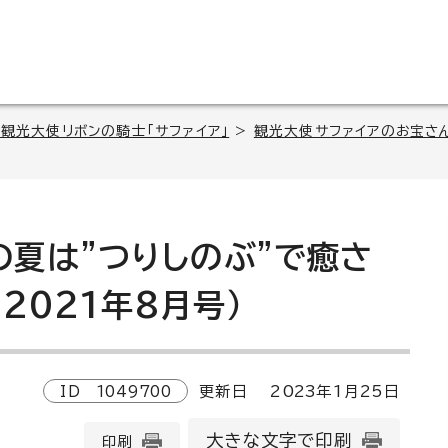
観光大使リボンの騎士「サファイア」
>
観光大使サファイアのお宝さ
今年の夏は”つりしのぶ”で癒さ
2021年8月号）
ID
1049700
更新日
2023
年1月
25
日
大きな文字で印刷
印刷