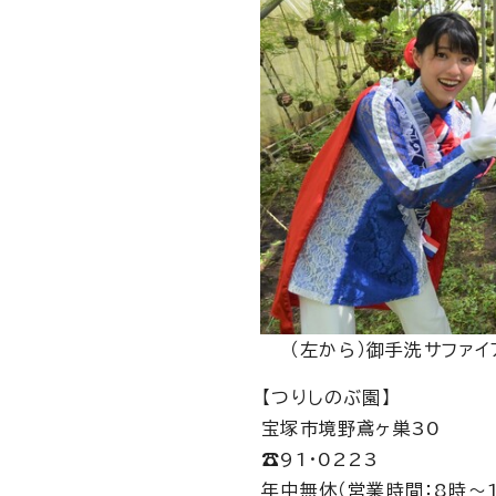
（左から）御手洗サファイ
【つりしのぶ園】
宝塚市境野鳶ヶ巣30
☎91・0223
年中無休（営業時間：8時～1