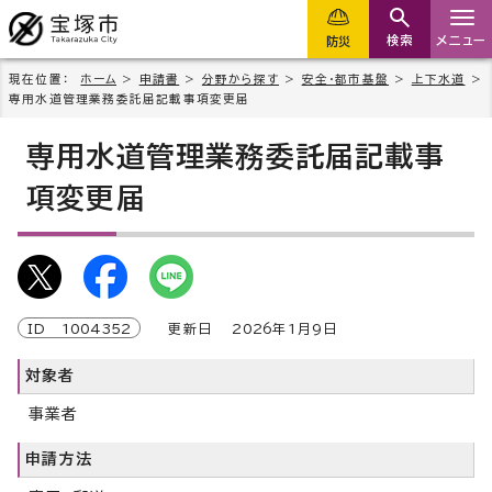
検索
メニュー
防災
現在位置：
ホーム
>
申請書
>
分野から探す
>
安全・都市基盤
>
上下水道
>
専用水道管理業務委託届記載事項変更届
専用水道管理業務委託届記載事
項変更届
ID
1004352
更新日
2026
年1月9日
対象者
事業者
申請方法