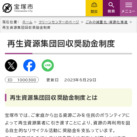
検索
メニュー
防災
現在位置：
ホーム
>
クリーンセンターのページ
>
ごみの減量化・資源化推進
>
再生資源集団回収奨励金制度
再生資源集団回収奨励金制度
ID
1000308
更新日
2023
年6月
29
日
再生資源集団回収奨励金制度とは
宝塚市では、ご家庭から出る資源ごみを住民のボランティアに
よって再生資源業者に引き渡すことにより、資源の再利用を図
る自主的なリサイクル活動に奨励金を支払っています。