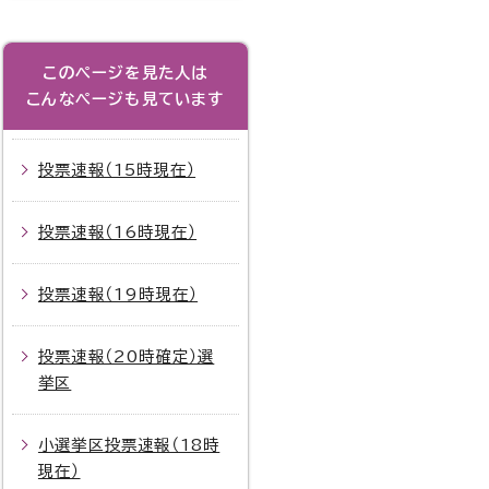
639
673
1,312
26.08%
23.20%
2
521
538
1,059
28.19%
24.30%
2
このページを見た人は
466
518
984
24.83%
25.67%
2
こんなページも見ています
275
281
556
30.66%
25.52%
2
403
404
807
22.09%
18.73%
2
投票速報（15時現在）
294
336
630
28.80%
28.28%
2
209
215
424
26.09%
23.78%
2
投票速報（16時現在）
63
85
148
25.10%
29.93%
2
投票速報（19時現在）
424
581
1,005
24.34%
20.22%
2
490
446
936
20.21%
15.91%
1
投票速報（20時確定）選
727
734
1,461
26.97%
23.90%
2
挙区
560
578
1,138
20.39%
18.75%
1
小選挙区投票速報（18時
32
29
61
27.12%
20.28%
2
現在）
103
98
201
22.10%
18.70%
2