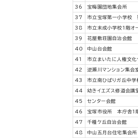
36
宝梅園団地集会所
37
市立宝塚第一小学校 
38
市立末成小学校1階オ
39
花屋敷荘園自治会館
40
中山台会館
41
市立まいたに人権文化
42
逆瀬川マンション集会
43
市立南ひばりガ丘中学
44
幼きイエズス修道会講
45
センター会館
46
宝塚市役所 本庁舎1
47
千種ケ丘自治会館
48
中山五月台住宅集会所