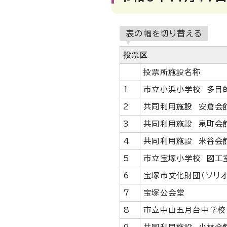
表の幅を切り替える
投票区
投票所施設名称
1
市立小浜小学校 多目
2
共同利用施設 安倉会
3
共同利用施設 泉町会
4
共同利用施設 米谷会
5
市立宝塚小学校 図工
6
宝塚市文化財団（ソリオ
7
宝塚公会堂
8
市立中山五月台中学校