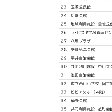
23
玉瀬公民館
24
切畑会館
25
地域利用施設 雲雀丘
26
ラ・ビスタ宝塚管理セ
27
八坂プラザ
28
安倉第二会館
29
平井自治会館
30
共同利用施設 中山寺
31
池田自治会館
32
市立西山小学校 図工
33
ピピアめふ1（4階）
34
鍋野会館
35
共同利用施設 旭町会