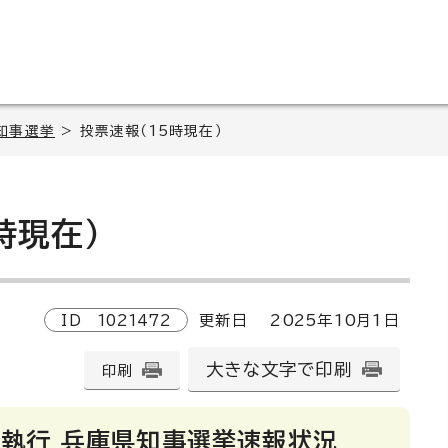
知事選挙
> 投票速報（15時現在）
時現在）
ID
1021472
更新日
2025
年
10
月1日
大きな文字で印刷
印刷
日執行 兵庫県知事選挙速報状況