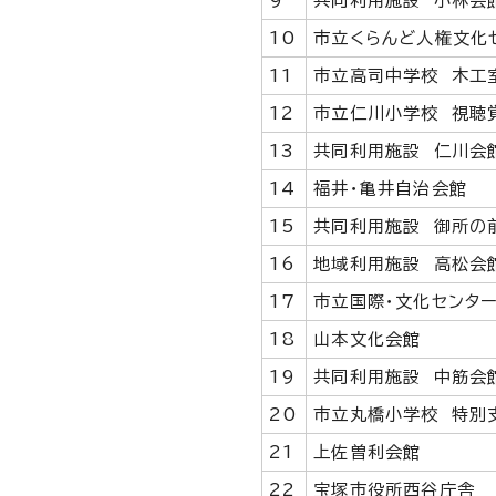
9
共同利用施設 小林会
10
市立くらんど人権文化
11
市立高司中学校 木工
12
市立仁川小学校 視聴
13
共同利用施設 仁川会
14
福井・亀井自治会館
15
共同利用施設 御所の
16
地域利用施設 高松会
17
市立国際・文化センタ
18
山本文化会館
19
共同利用施設 中筋会
20
市立丸橋小学校 特別
21
上佐曽利会館
22
宝塚市役所西谷庁舎