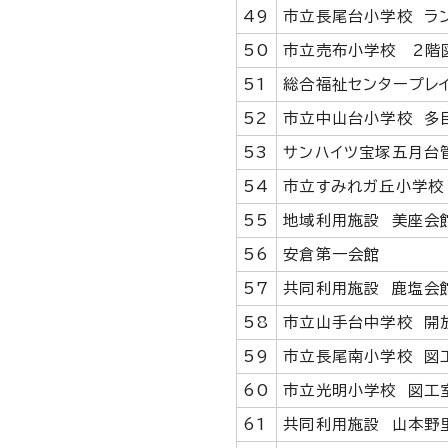
49
市立長尾台小学校 ラ
50
市立売布小学校 2階
51
総合福祉センタープレ
52
市立中山台小学校 多
53
サンハイツ宝塚五月台
54
市立すみれガ丘小学校
55
地域利用施設 美座会
56
安倉第一会館
57
共同利用施設 鹿塩会
58
市立山手台中学校 開
59
市立長尾南小学校 図
60
市立光明小学校 図工
61
共同利用施設 山本野