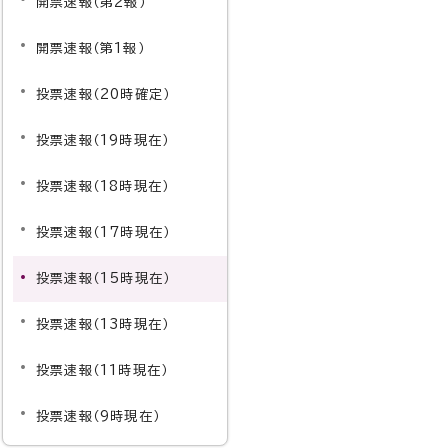
開票速報（第2報）
開票速報（第1報）
投票速報（20時確定）
投票者数（人）
投票率
投票速報（19時現在）
男
女
計
男
女
計
149
142
291
29.50%
24.44%
2
投票速報（18時現在）
320
328
648
23.39%
23.43%
2
投票速報（17時現在）
338
360
698
26.95%
26.12%
2
255
301
556
28.24%
29.45%
2
投票速報（15時現在）
154
164
318
22.29%
18.92%
2
投票速報（13時現在）
363
406
769
13.59%
11.70%
1
投票速報（11時現在）
621
721
1,342
25.86%
22.91%
2
268
293
561
35.08%
30.62%
3
投票速報（9時現在）