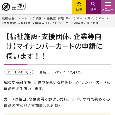
検索
メニュー
防災
現在位置：
ホーム
>
手続き
>
住民票・戸籍・マイナンバー
>
マイナンバー
>
【福祉施設・支援団体、企業等向け】マイナンバーカードの申請に伺います！！
【福祉施設・支援団体、企業等向
け】マイナンバーカードの申請に
伺います！！
ID
1058495
更新日
2024
年
12
月
12
日
職員が福祉施設、団体や企業等を訪問し、マイナンバーカードの
申請をお手伝いします。
カードは後日、簡易書留で郵送いたします。（いずれも初めての
申請の方並びに事前申し込み制）