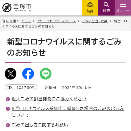
検索
メニュー
防災
現在位置：
ホーム
>
クリーンセンターのページ
>
ごみの分別・収集
> 新型コロ
ナウイルスに関するごみのお知らせ
新型コロナウイルスに関するごみ
のお知らせ
ID
1037809
更新日
2021
年
10
月6日
粗大ごみの排出抑制にご協力ください
新型コロナウィルス感染症に感染した場合のごみの出し方
について
ごみの出し方に関するお願い