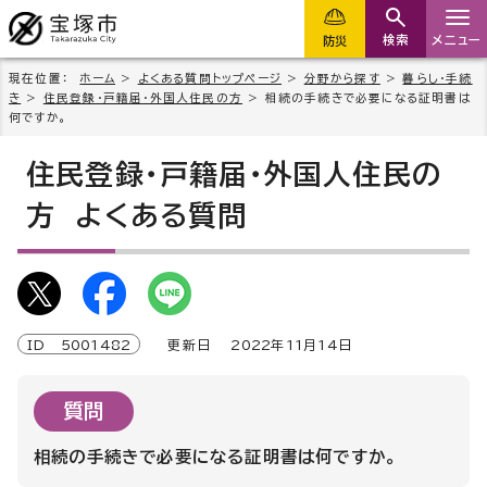
検索
メニュー
防災
現在位置：
ホーム
>
よくある質問トップページ
>
分野から探す
>
暮らし・手続
き
>
住民登録・戸籍届・外国人住民の方
> 相続の手続きで必要になる証明書は
何ですか。
住民登録・戸籍届・外国人住民の
方
よくある質問
ID
5001482
更新日
2022
年
11
月
14
日
質問
相続の手続きで必要になる証明書は何ですか。