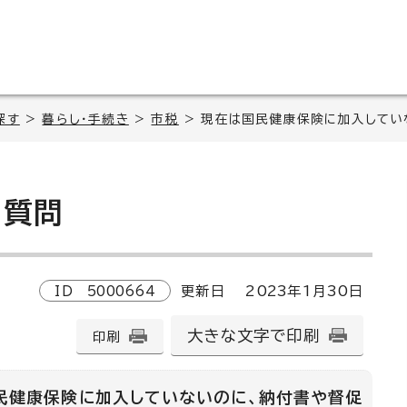
探す
>
暮らし・手続き
>
市税
> 現在は国民健康保険に加入してい
質問
ID
5000664
更新日
2023
年1月
30
日
大きな文字で印刷
印刷
民健康保険に加入していないのに、納付書や督促