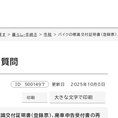
探す
>
暮らし・手続き
>
市税
> バイクの標識交付証明書（登録票
質問
ID
5001497
更新日
2025
年
10
月8日
大きな文字で印刷
印刷
標識交付証明書（登録票）、廃車申告受付書の再