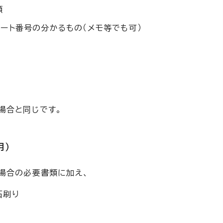
類
ート番号の分かるもの（メモ等でも可）
）
場合と同じです。
用）
場合の必要書類に加え、
石刷り