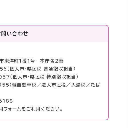
お問い合わせ
塚市東洋町1番1号 本庁舎2階
2056（個人市・県民税 普通徴収担当）
57（個人市・県民税 特別徴収担当）
55（軽自動車税／法人市民税／入湯税／たば
6188
用フォームをご利用ください。